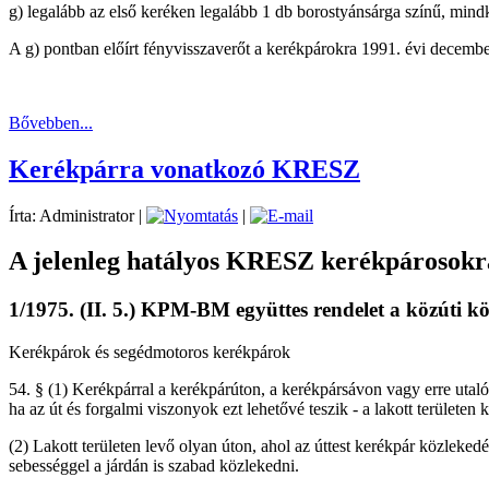
g) legalább az első keréken legalább 1 db borostyánsárga színű, mindk
A g) pontban előírt fényvisszaverőt a kerékpárokra 1991. évi december 
Bővebben...
Kerékpárra vonatkozó KRESZ
Írta: Administrator
|
|
A jelenleg hatályos KRESZ kerékpárosokr
1/1975. (II. 5.) KPM-BM együttes rendelet a közúti kö
Kerékpárok és segédmotoros kerékpárok
54. § (1) Kerékpárral a kerékpárúton, a kerékpársávon vagy erre utaló 
ha az út és forgalmi viszonyok ezt lehetővé teszik - a lakott területen
(2) Lakott területen levő olyan úton, ahol az úttest kerékpár közleked
sebességgel a járdán is szabad közlekedni.