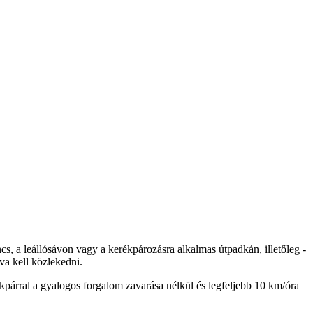
ncs, a leállósávon vagy a kerékpározásra alkalmas útpadkán, illetőleg -
dva kell közlekedni.
rékpárral a gyalogos forgalom zavarása nélkül és legfeljebb 10 km/óra