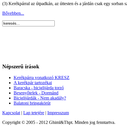
(3) Kerékpárral az útpadkán, az úttesten és a járdán csak egy sorban s
Bővebben...
Népszerű írások
Kerékpárra vonatkozó KRESZ
A kerékpár tartozékai
Baracska - biciglijárda torzó
Besenyőtelek - Dormánd
Biciglijárdák - Nem akadály?
Balatoni bringakörút
Kapcsolat
|
Lap tetejére
|
Impresszum
Copyright © 2005 - 2012 Ghiml&Thpt. Minden jog fenntartva.