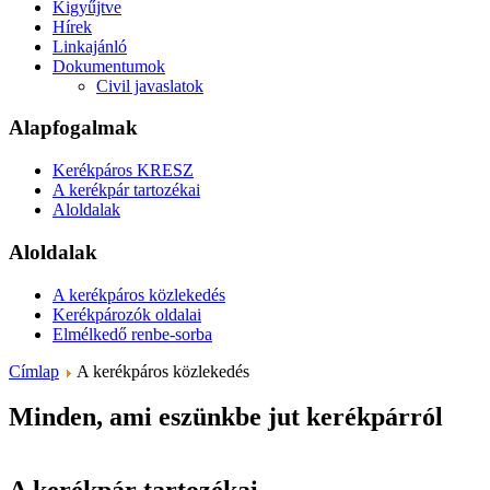
Kigyűjtve
Hírek
Linkajánló
Dokumentumok
Civil javaslatok
Alapfogalmak
Kerékpáros KRESZ
A kerékpár tartozékai
Aloldalak
Aloldalak
A kerékpáros közlekedés
Kerékpározók oldalai
Elmélkedő renbe-sorba
Címlap
A kerékpáros közlekedés
Minden, ami eszünkbe jut kerékpárról