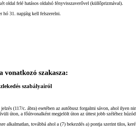
ét oldal felé hatásos oldalsó fényvisszaverővel (küllőprizmával).
hó 31. napjáig kell felszerelni.
a vonatkozó szakasza:
zlekedés szabályairól
jelzés (117/c. ábra) esetében az autóbusz forgalmi sávon, ahol ilyen ni
 kívüli úton, a főútvonalként megjelölt úton az úttest jobb széléhez húzó
ésre alkalmatlan, továbbá ahol a (7) bekezdés a) pontja szerint tilos, ke