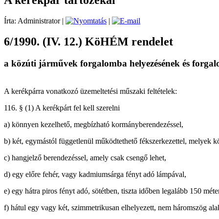
A kerékpár tartozékai
Írta: Administrator
|
|
6/1990. (IV. 12.) KöHÉM rendelet
a közúti járművek forgalomba helyezésének és forgalo
A kerékpárra vonatkozó üzemeltetési műszaki feltételek:
116. § (1) A kerékpárt fel kell szerelni
a) könnyen kezelhető, megbízható kormányberendezéssel,
b) két, egymástól függetlenül működtethető fékszerkezettel, melyek kö
c) hangjelző berendezéssel, amely csak csengő lehet,
d) egy előre fehér, vagy kadmiumsárga fényt adó lámpával,
e) egy hátra piros fényt adó, sötétben, tiszta időben legalább 150 méte
f) hátul egy vagy két, szimmetrikusan elhelyezett, nem háromszög alak