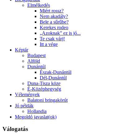
Elmélkedés
Miért rossz?
Nem akadály?
Bele a sűrűbe?
Kerekes rodeo
„Azoknak” ez is jó...
Te csak várj!
Itt a vége
Képtár
Budapest
Alföld
Dunántúl
Észak-Dunántúl
Dél-Dunántúl
Duna-Tisza köze
É-Középhegység
Vélemények
Balatoni bringakörút
Jó példák
Hollandia
Megoldó javaslat(ok)
Válogatás