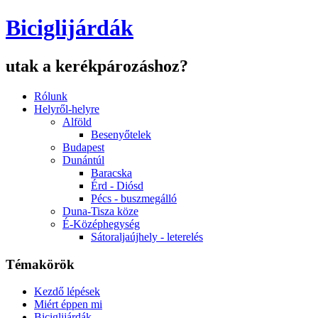
Biciglijárdák
utak a kerékpározáshoz?
Rólunk
Helyről-helyre
Alföld
Besenyőtelek
Budapest
Dunántúl
Baracska
Érd - Diósd
Pécs - buszmegálló
Duna-Tisza köze
É-Középhegység
Sátoraljaújhely - leterelés
Témakörök
Kezdő lépések
Miért éppen mi
Biciglijárdák