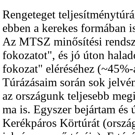
Rengeteget teljesítménytúr
ebben a kerekes formában i
Az MTSZ minősítési rendsz
fokozatot", és jó úton halad
fokozat" eléréséhez (~45%-
Túrázásaim során sok jelvén
az országunk teljesebb megi
ma is. Egyszer bejártam és
Kerékpáros Körtúrát (orszá