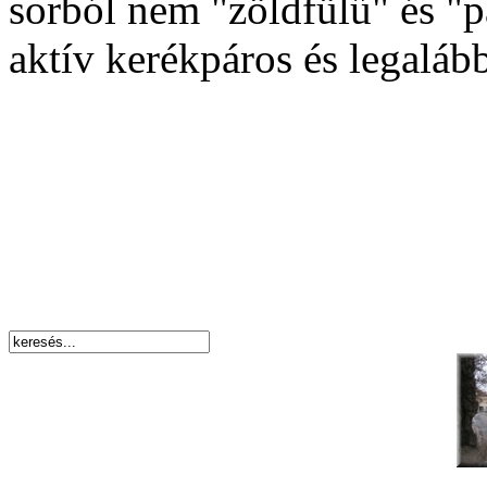
sorból nem "zöldfülű" és "
aktív kerékpáros és legalább