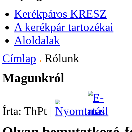
Kerékpáros KRESZ
A kerékpár tartozékai
Aloldalak
Címlap
Rólunk
Magunkról
Írta: ThPt
|
|
Olyan bemutatkozó-f