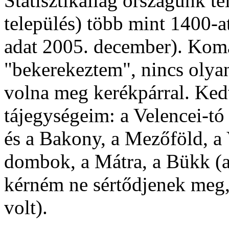
Statisztikailag országunk t
település) több mint 1400-a
adat 2005. december). Kom
"bekerekeztem", nincs olyan
volna meg kerékpárral. Ked
tájegységeim: a Velencei-tó
és a Bakony, a Mezőföld, a 
dombok, a Mátra, a Bükk (a
kérném ne sértődjenek meg, 
volt).