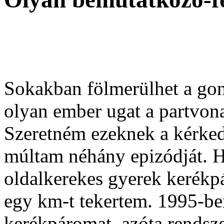
Sokakban fölmerülhet a gon
olyan ember ugat a partvona
Szeretném ezeknek a kérke
múltam néhány epizódját. 
oldalkerekes gyerek kerékp
egy km-t tekertem. 1995-b
kerékpáromat, azóta rendsze