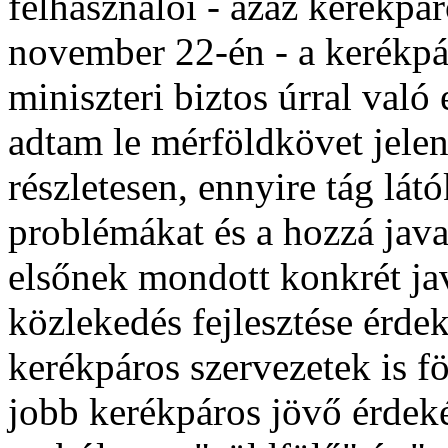
felhasználói - azaz kerékpá
november 22-én - a kerékp
miniszteri biztos úrral való 
adtam le mérföldkövet jele
részletesen, ennyire tág lát
problémákat és a hozzá java
elsőnek mondott konkrét ja
közlekedés fejlesztése érde
kerékpáros szervezetek is fö
jobb kerékpáros jövő érdek