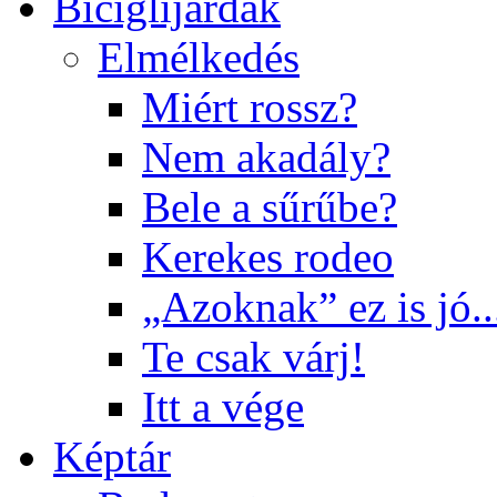
Biciglijárdák
Elmélkedés
Miért rossz?
Nem akadály?
Bele a sűrűbe?
Kerekes rodeo
„Azoknak” ez is jó..
Te csak várj!
Itt a vége
Képtár