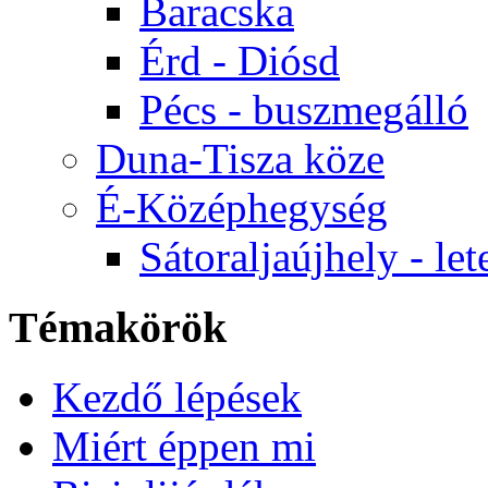
Baracska
Érd - Diósd
Pécs - buszmegálló
Duna-Tisza köze
É-Középhegység
Sátoraljaújhely - let
Témakörök
Kezdő lépések
Miért éppen mi