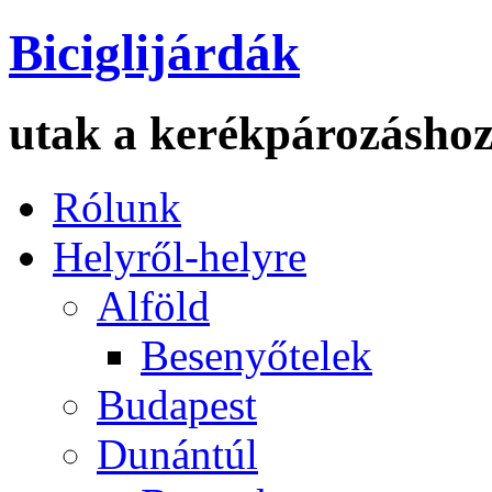
Biciglijárdák
utak a kerékpározásho
Rólunk
Helyről-helyre
Alföld
Besenyőtelek
Budapest
Dunántúl