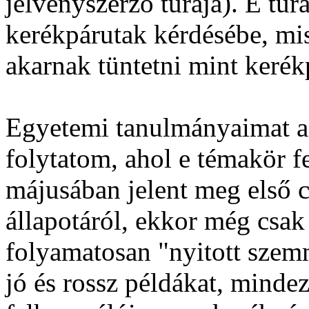
jelvényszerző túrája). E túr
kerékpárutak kérdésébe, mis
akarnak tüntetni mint kerékp
Egyetemi tanulmányaimat 
folytatom, ahol e témakör f
májusában jelent meg első 
állapotáról, ekkor még csak
folyamatosan "nyitott szem
jó és rossz példákat, minde